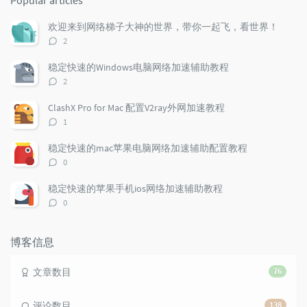
Popular articles
p
t
n
u
e
d
欢迎来到网络梯子大神的世界，带你一起飞，看世界！
l
s
o
评
2
a
t
m
论
r
c
a
数：
稳定快速的Windows电脑网络加速辅助教程
a
o
r
评
2
r
m
t
论
t
m
i
数：
ClashX Pro for Mac 配置V2ray外网加速教程
i
e
c
评
1
c
n
l
论
l
数：
t
e
稳定快速的mac苹果电脑网络加速辅助配置教程
e
s
s
评
0
s
论
数：
稳定快速的苹果手机ios网络加速辅助教程
评
0
论
数：
博客信息
文章数目
76
评论数目
138