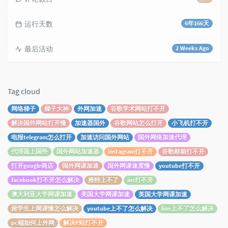
运行天数
6年166天
最后活动
2 Weeks Ago
Tag cloud
网络梯子
梯子大神
外网加速
谷歌学术网站打不开
解决国外网站打开慢
加速器国外
谷歌网站怎么打开
小飞机打不开
电报telegram怎么打开
加速访问国外网站
国外网络加速代理
代理器上国外
国外网站加速器
instagram打不开
谷歌邮箱打不开
打开google商店
国外网课加速
国外网课速度慢
youtube打不开
facebook打不开怎么解决
推特上不了
ins打不开
澳大利亚大学网课加速
美国大学网课加速
英国大学网课加速
留学生上网课慢怎么解决
youtube上不了怎么解决
line上不了怎么解决
pc端如何上外网
解决P站打不开