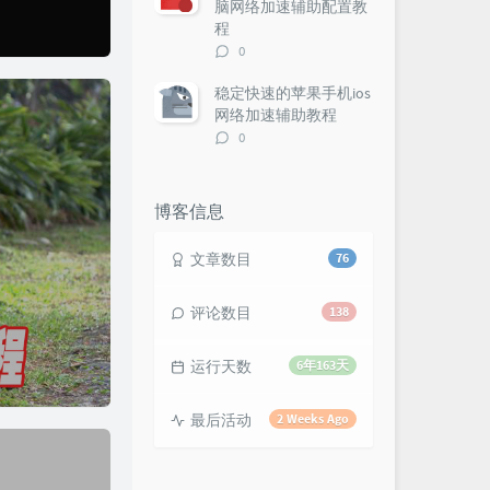
脑网络加速辅助配置教
程
评
0
论
数：
稳定快速的苹果手机ios
网络加速辅助教程
评
0
论
数：
博客信息
文章数目
76
评论数目
138
运行天数
6年163天
最后活动
2 Weeks Ago