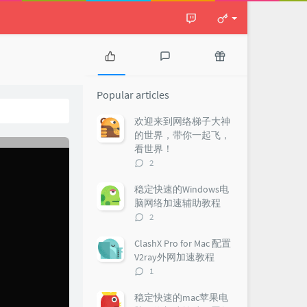
P
L
R
o
a
a
Popular articles
p
t
n
u
e
d
欢迎来到网络梯子大神
l
s
o
的世界，带你一起飞，
a
t
m
看世界！
r
c
a
评
2
a
o
r
论
r
m
t
数：
稳定快速的Windows电
t
m
i
脑网络加速辅助教程
i
e
c
评
2
c
n
l
论
l
t
e
数：
ClashX Pro for Mac 配置
e
s
s
V2ray外网加速教程
s
评
1
论
数：
稳定快速的mac苹果电