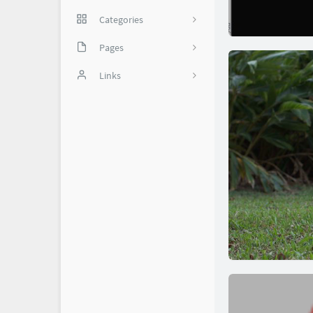
Categories
网络技巧
Pages
35
实用软件
备份页
Links
我是谁？
怼世界-舔狗日记
1
关于我