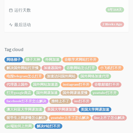
运行天数
6年164天
最后活动
2 Weeks Ago
Tag cloud
网络梯子
梯子大神
外网加速
谷歌学术网站打不开
解决国外网站打开慢
加速器国外
谷歌网站怎么打开
小飞机打不开
电报telegram怎么打开
加速访问国外网站
国外网络加速代理
代理器上国外
国外网站加速器
instagram打不开
谷歌邮箱打不开
打开google商店
国外网课加速
国外网课速度慢
youtube打不开
facebook打不开怎么解决
推特上不了
ins打不开
澳大利亚大学网课加速
美国大学网课加速
英国大学网课加速
留学生上网课慢怎么解决
youtube上不了怎么解决
line上不了怎么解决
pc端如何上外网
解决P站打不开