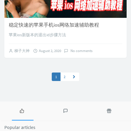
稳定快速的苹果手机ios网络加速辅助教程
苹果ios新版本的退出id步骤方法
梯子大神
August 2, 2020
No comments
1
2
P
L
R
o
a
a
Popular articles
p
t
n