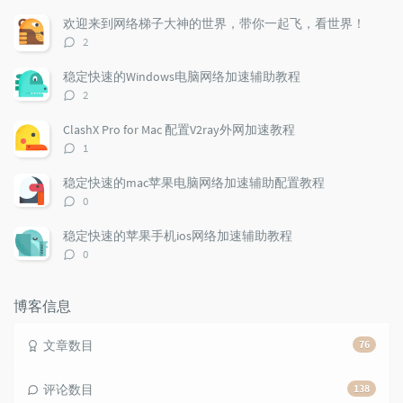
u
e
d
欢迎来到网络梯子大神的世界，带你一起飞，看世界！
l
s
o
评
2
a
t
m
论
r
c
a
数：
稳定快速的Windows电脑网络加速辅助教程
a
o
r
评
2
r
m
t
论
t
m
i
数：
ClashX Pro for Mac 配置V2ray外网加速教程
i
e
c
评
1
c
n
l
论
l
数：
t
e
稳定快速的mac苹果电脑网络加速辅助配置教程
e
s
s
评
0
s
论
数：
稳定快速的苹果手机ios网络加速辅助教程
评
0
论
数：
博客信息
文章数目
76
评论数目
138