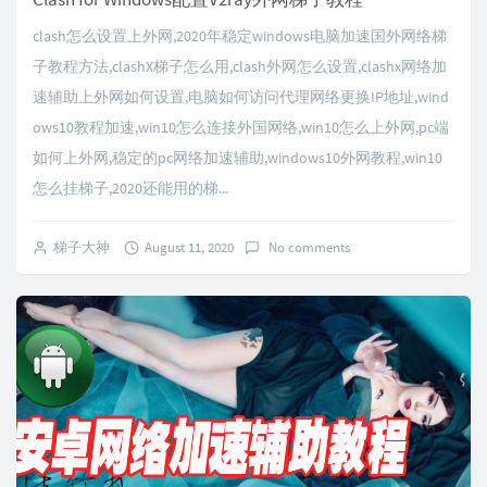
clash怎么设置上外网,2020年稳定windows电脑加速国外网络梯
子教程方法,clashX梯子怎么用,clash外网怎么设置,clashx网络加
速辅助上外网如何设置,电脑如何访问代理网络更换IP地址,wind
ows10教程加速,win10怎么连接外国网络,win10怎么上外网,pc端
如何上外网,稳定的pc网络加速辅助,windows10外网教程,win10
怎么挂梯子,2020还能用的梯...
梯子大神
August 11, 2020
No comments