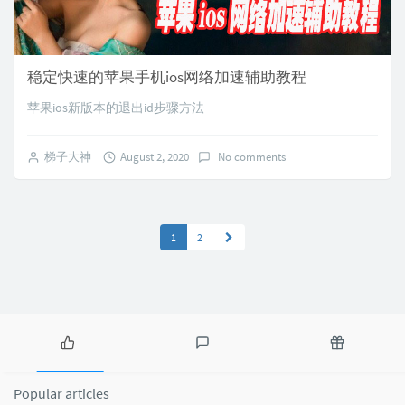
稳定快速的苹果手机ios网络加速辅助教程
苹果ios新版本的退出id步骤方法
梯子大神
August 2, 2020
No comments
1
2
P
L
R
o
a
a
Popular articles
p
t
n