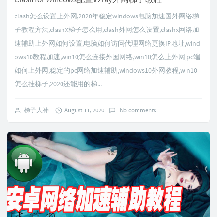
clash怎么设置上外网,2020年稳定windows电脑加速国外网络梯
子教程方法,clashX梯子怎么用,clash外网怎么设置,clashx网络加
速辅助上外网如何设置,电脑如何访问代理网络更换IP地址,wind
ows10教程加速,win10怎么连接外国网络,win10怎么上外网,pc端
如何上外网,稳定的pc网络加速辅助,windows10外网教程,win10
怎么挂梯子,2020还能用的梯...
梯子大神
August 11, 2020
No comments