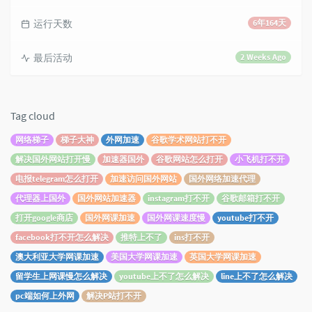
运行天数
6年164天
最后活动
2 Weeks Ago
Tag cloud
网络梯子
梯子大神
外网加速
谷歌学术网站打不开
解决国外网站打开慢
加速器国外
谷歌网站怎么打开
小飞机打不开
电报telegram怎么打开
加速访问国外网站
国外网络加速代理
代理器上国外
国外网站加速器
instagram打不开
谷歌邮箱打不开
打开google商店
国外网课加速
国外网课速度慢
youtube打不开
facebook打不开怎么解决
推特上不了
ins打不开
澳大利亚大学网课加速
美国大学网课加速
英国大学网课加速
留学生上网课慢怎么解决
youtube上不了怎么解决
line上不了怎么解决
pc端如何上外网
解决P站打不开