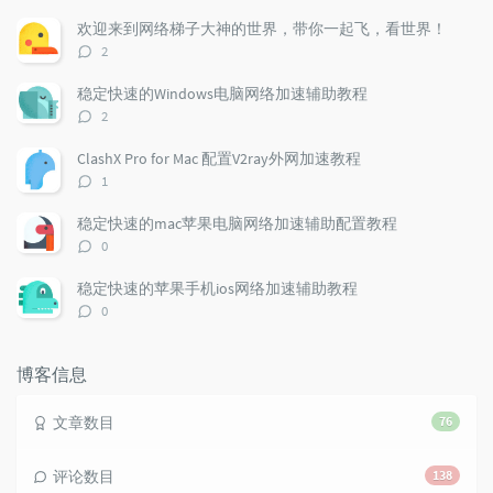
u
e
d
欢迎来到网络梯子大神的世界，带你一起飞，看世界！
l
s
o
评
2
a
t
m
论
r
c
a
数：
稳定快速的Windows电脑网络加速辅助教程
a
o
r
评
2
r
m
t
论
t
m
i
数：
ClashX Pro for Mac 配置V2ray外网加速教程
i
e
c
评
1
c
n
l
论
l
数：
t
e
稳定快速的mac苹果电脑网络加速辅助配置教程
e
s
s
评
0
s
论
数：
稳定快速的苹果手机ios网络加速辅助教程
评
0
论
数：
博客信息
文章数目
76
评论数目
138