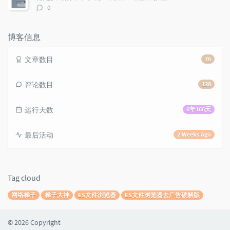
评
0
论
数：
博客信息
文章数目
76
评论数目
138
运行天数
6年166天
最后活动
2 Weeks Ago
Tag cloud
网络梯子
梯子大神
ES文件浏览器
ES文件浏览器去广告破解版
© 2026 Copyright