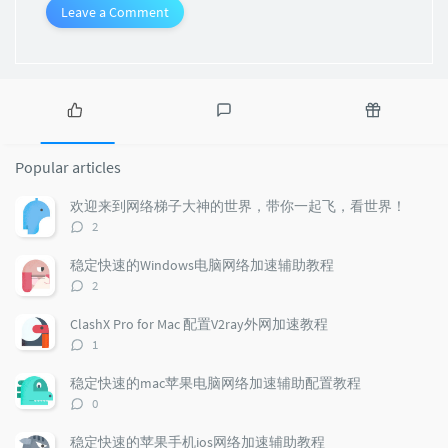
Leave a Comment
P
L
R
o
a
a
Popular articles
p
t
n
u
e
d
欢迎来到网络梯子大神的世界，带你一起飞，看世界！
l
s
o
评
2
a
t
m
论
r
c
a
数：
稳定快速的Windows电脑网络加速辅助教程
a
o
r
评
2
r
m
t
论
t
m
i
数：
ClashX Pro for Mac 配置V2ray外网加速教程
i
e
c
评
1
c
n
l
论
l
数：
t
e
稳定快速的mac苹果电脑网络加速辅助配置教程
e
s
s
评
0
s
论
数：
稳定快速的苹果手机ios网络加速辅助教程