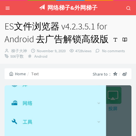
网络梯子&外网梯子
ES文件浏览器 v4.2.3.5.1 for
Android 去广告解锁高级版
Author：
发
梯子大神
November 9, 2020
4728views
No comments
Categories：
布
506字数
Android
时
间：
Home
Text
Share to：