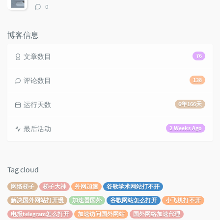
评
0
论
数：
博客信息
文章数目
76
评论数目
138
运行天数
6年166天
最后活动
2 Weeks Ago
Tag cloud
网络梯子
梯子大神
外网加速
谷歌学术网站打不开
解决国外网站打开慢
加速器国外
谷歌网站怎么打开
小飞机打不开
电报telegram怎么打开
加速访问国外网站
国外网络加速代理