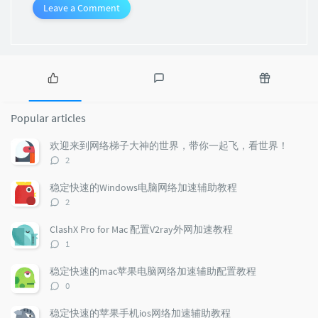
Leave a Comment
P
L
R
o
a
a
Popular articles
p
t
n
u
e
d
欢迎来到网络梯子大神的世界，带你一起飞，看世界！
l
s
o
评
2
a
t
m
论
r
c
a
数：
稳定快速的Windows电脑网络加速辅助教程
a
o
r
评
2
r
m
t
论
t
m
i
数：
ClashX Pro for Mac 配置V2ray外网加速教程
i
e
c
评
1
c
n
l
论
l
数：
t
e
稳定快速的mac苹果电脑网络加速辅助配置教程
e
s
s
评
0
s
论
数：
稳定快速的苹果手机ios网络加速辅助教程