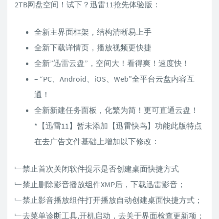
2TB网盘空间！试下？迅雷11抢先体验版：
全新主界面框架，结构清晰易上手
全新下载详情页，播放视频更快捷
全新”迅雷云盘”，空间大！看得爽！速度快！
– “PC、Android、iOS、Web”全平台云盘内容互
通！
全新新建任务面板，化繁为简！更可直通云盘！
*【迅雷11】暂未添加【迅雷快鸟】功能此版特点
在去广告文件基础上增加以下修改：
﹂禁止首次关闭软件提示是否创建桌面快捷方式
﹂禁止删除影音播放组件XMP后，下载迅雷影音；
﹂禁止影音播放组件打开播放自动创建桌面快捷方式；
﹂去菜单诊断工具,开机启动，去关于界面检查更新项；