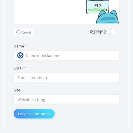
私密评论
Emoji
Name
*
Email
*
Site
Leave a Comment