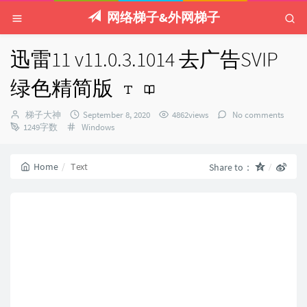
网络梯子&外网梯子
迅雷11 v11.0.3.1014 去广告SVIP
绿色精简版
Author：
发
梯子大神
September 8, 2020
4862views
No comments
Categories：
布
1249字数
Windows
时
间：
Home
Text
Share to：