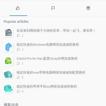
P
L
R
o
a
a
Popular articles
p
t
n
u
e
d
欢迎来到网络梯子大神的世界，带你一起飞，看世界！
l
s
o
评
2
a
t
m
论
r
c
a
数：
稳定快速的Windows电脑网络加速辅助教程
a
o
r
评
2
r
m
t
论
t
m
i
数：
ClashX Pro for Mac 配置V2ray外网加速教程
i
e
c
评
1
c
n
l
论
l
数：
t
e
稳定快速的mac苹果电脑网络加速辅助配置教程
e
s
s
评
0
s
论
数：
稳定快速的苹果手机ios网络加速辅助教程
评
0
论
数：
博客信息