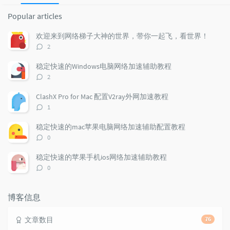
P
L
R
o
a
a
Popular articles
p
t
n
u
e
d
欢迎来到网络梯子大神的世界，带你一起飞，看世界！
l
s
o
评
2
a
t
m
论
r
c
a
数：
稳定快速的Windows电脑网络加速辅助教程
a
o
r
评
2
r
m
t
论
t
m
i
数：
ClashX Pro for Mac 配置V2ray外网加速教程
i
e
c
评
1
c
n
l
论
l
数：
t
e
稳定快速的mac苹果电脑网络加速辅助配置教程
e
s
s
评
0
s
论
数：
稳定快速的苹果手机ios网络加速辅助教程
评
0
论
数：
博客信息
文章数目
76