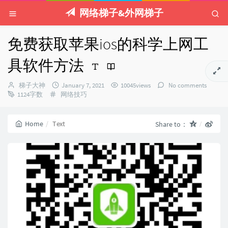
网络梯子&外网梯子
免费获取苹果ios的科学上网工
具软件方法
Author：
发
梯子大神
January 7, 2021
10045views
No comments
Categories：
布
1124字数
网络技巧
时
间：
Home
Text
Share to：