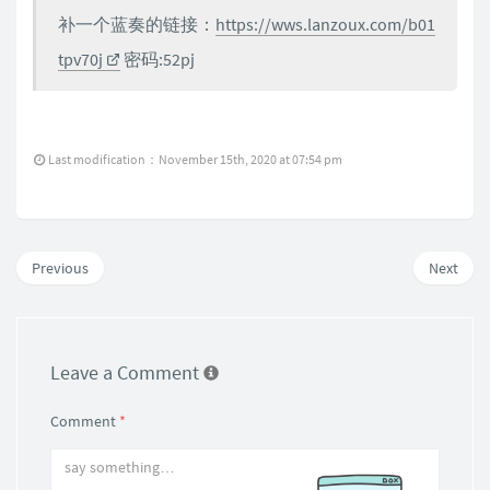
补一个蓝奏的链接：
https://wws.lanzoux.com/b01
tpv70j
密码:52pj
Last modification：November 15th, 2020 at 07:54 pm
Previous
Next
Leave a Comment
Comment
*