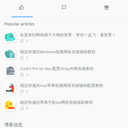
P
L
R
o
a
a
Popular articles
p
t
n
u
e
d
欢迎来到网络梯子大神的世界，带你一起飞，看世界！
l
s
o
评
2
a
t
m
论
r
c
a
数：
稳定快速的Windows电脑网络加速辅助教程
a
o
r
评
2
r
m
t
论
t
m
i
数：
ClashX Pro for Mac 配置V2ray外网加速教程
i
e
c
评
1
c
n
l
论
l
数：
t
e
稳定快速的mac苹果电脑网络加速辅助配置教程
e
s
s
评
0
s
论
数：
稳定快速的苹果手机ios网络加速辅助教程
评
0
论
数：
博客信息