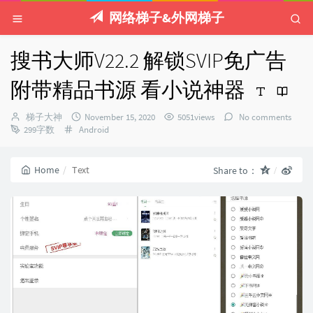
网络梯子&外网梯子
搜书大师V22.2 解锁SVIP免广告
附带精品书源 看小说神器
Author：
发
梯子大神
November 15, 2020
5051views
No comments
Categories：
布
299字数
Android
时
间：
Home
Text
Share to：