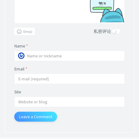
私密评论
Emoji
Name
*
Email
*
Site
Leave a Comment