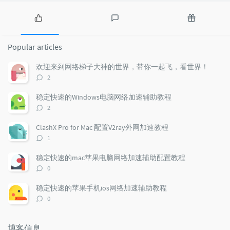
P
L
R
o
a
a
Popular articles
p
t
n
u
e
d
欢迎来到网络梯子大神的世界，带你一起飞，看世界！
l
s
o
评
2
a
t
m
论
r
c
a
数：
稳定快速的Windows电脑网络加速辅助教程
a
o
r
评
2
r
m
t
论
t
m
i
数：
ClashX Pro for Mac 配置V2ray外网加速教程
i
e
c
评
1
c
n
l
论
l
数：
t
e
稳定快速的mac苹果电脑网络加速辅助配置教程
e
s
s
评
0
s
论
数：
稳定快速的苹果手机ios网络加速辅助教程
评
0
论
数：
博客信息