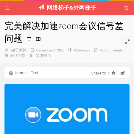
网络梯子&外网梯子
完美解决加速zoom会议信号差
问题
Author：
发
梯子大神
December 4, 2020
8226views
No comments
Categories：
布
2448字数
网络技巧
时
间：
Home
Text
Share to：