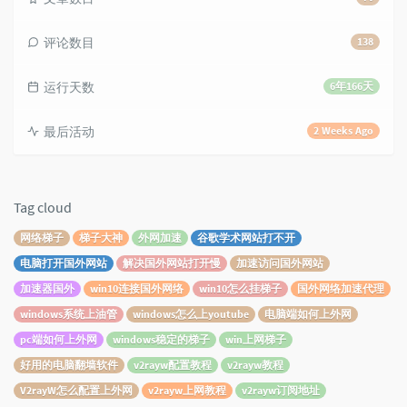
评论数目
138
运行天数
6年166天
最后活动
2 Weeks Ago
Tag cloud
网络梯子
梯子大神
外网加速
谷歌学术网站打不开
电脑打开国外网站
解决国外网站打开慢
加速访问国外网站
加速器国外
win10连接国外网络
win10怎么挂梯子
国外网络加速代理
windows系统上油管
windows怎么上youtube
电脑端如何上外网
pc端如何上外网
windows稳定的梯子
win上网梯子
好用的电脑翻墙软件
v2rayw配置教程
v2rayw教程
V2rayW怎么配置上外网
v2rayw上网教程
v2rayw订阅地址