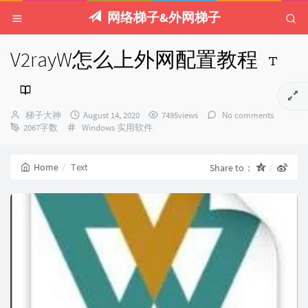
网络梯子&外网梯子
V2rayW怎么上外网配置教程
Author：
发
梯子大神
August 14, 2020
7495views
No comments
Categories：
布
2067字数
Windows
实用软件
时
间：
Home
Text
Share to：