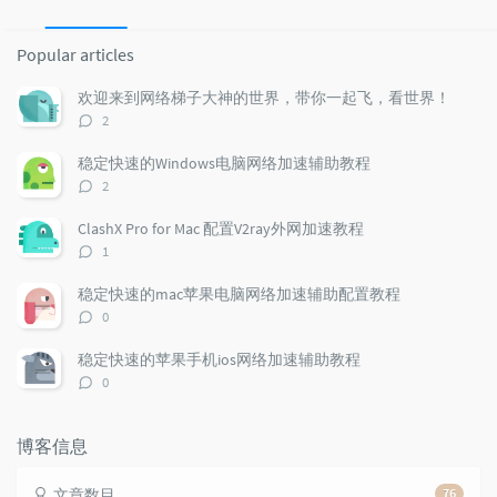
P
L
R
o
a
a
Popular articles
p
t
n
u
e
d
欢迎来到网络梯子大神的世界，带你一起飞，看世界！
l
s
o
评
2
a
t
m
论
r
c
a
数：
稳定快速的Windows电脑网络加速辅助教程
a
o
r
评
2
r
m
t
论
t
m
i
数：
ClashX Pro for Mac 配置V2ray外网加速教程
i
e
c
评
1
c
n
l
论
l
数：
t
e
稳定快速的mac苹果电脑网络加速辅助配置教程
e
s
s
评
0
s
论
数：
稳定快速的苹果手机ios网络加速辅助教程
评
0
论
数：
博客信息
文章数目
76