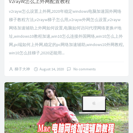
V2rayW怎么上外网配置教程
v2rayw怎么设置上外网,2020年稳定windows电脑加速国外网络
梯子教程方法,v2rayw梯子怎么用,v2rayw外网怎么设置,v2rayw
网络加速辅助上外网如何设置,电脑如何访问代理网络更换IP地
址,windows10教程加速,win10怎么连接外国网络,win10怎么上外
网,pc端如何上外网,稳定的pc网络加速辅助,windows10外网教程,
win10怎么挂梯子,2020还能用...
梯子大神
August 14, 2020
No comments