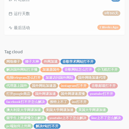
运行天数
6年165天
最后活动
2 Weeks Ago
Tag cloud
网络梯子
梯子大神
外网加速
谷歌学术网站打不开
解决国外网站打开慢
加速器国外
谷歌网站怎么打开
小飞机打不开
电报telegram怎么打开
加速访问国外网站
国外网络加速代理
代理器上国外
国外网站加速器
instagram打不开
谷歌邮箱打不开
打开google商店
国外网课加速
国外网课速度慢
youtube打不开
facebook打不开怎么解决
推特上不了
ins打不开
澳大利亚大学网课加速
美国大学网课加速
英国大学网课加速
留学生上网课慢怎么解决
youtube上不了怎么解决
line上不了怎么解决
pc端如何上外网
解决P站打不开