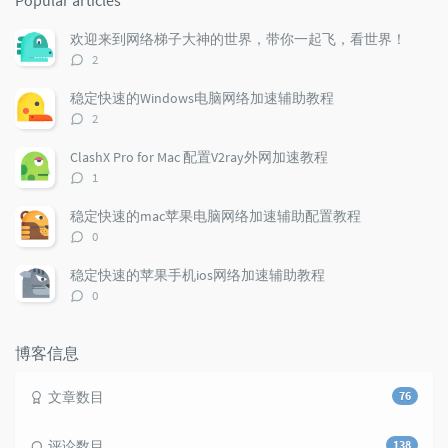
Popular articles
p
t
n
u
e
d
欢迎来到网络梯子大神的世界，带你一起飞，看世界！
l
s
o
评
2
a
t
m
论
r
c
a
数：
稳定快速的Windows电脑网络加速辅助教程
a
o
r
评
2
r
m
t
论
t
m
i
数：
ClashX Pro for Mac 配置V2ray外网加速教程
i
e
c
评
1
c
n
l
论
l
数：
t
e
稳定快速的mac苹果电脑网络加速辅助配置教程
e
s
s
评
0
s
论
数：
稳定快速的苹果手机ios网络加速辅助教程
评
0
论
数：
博客信息
文章数目
76
评论数目
138