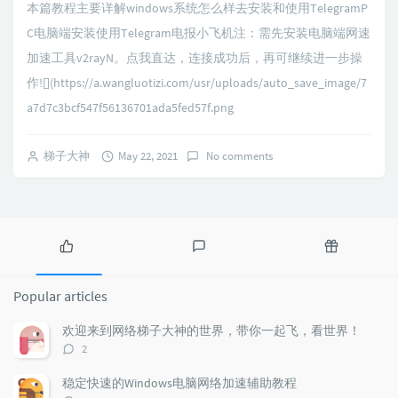
本篇教程主要详解windows系统怎么样去安装和使用TelegramP
C电脑端安装使用Telegram电报小飞机注：需先安装电脑端网速
加速工具v2rayN。点我直达，连接成功后，再可继续进一步操
作![](https://a.wangluotizi.com/usr/uploads/auto_save_image/7
a7d7c3bcf547f56136701ada5fed57f.png
梯子大神
May 22, 2021
No comments
P
L
R
o
a
a
Popular articles
p
t
n
u
e
d
欢迎来到网络梯子大神的世界，带你一起飞，看世界！
l
s
o
评
2
a
t
m
论
r
c
a
数：
稳定快速的Windows电脑网络加速辅助教程
a
o
r