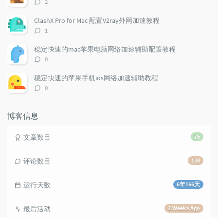
评
2
r
m
t
论
t
m
i
数：
ClashX Pro for Mac 配置V2ray外网加速教程
i
e
c
评
1
c
n
l
论
l
数：
t
e
稳定快速的mac苹果电脑网络加速辅助配置教程
e
s
s
评
0
s
论
数：
稳定快速的苹果手机ios网络加速辅助教程
评
0
论
数：
博客信息
文章数目
76
评论数目
138
运行天数
6年166天
最后活动
2 Weeks Ago