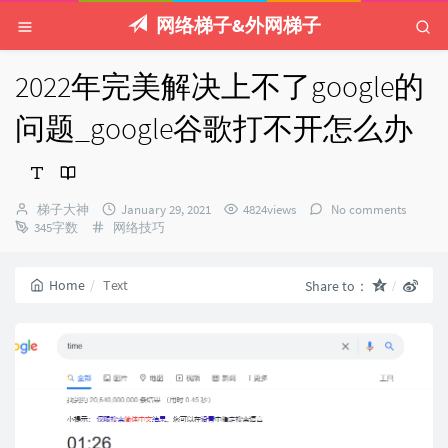
网络梯子&外网梯子
2022年完美解决上不了google的
问题_google谷歌打不开怎么办
Author：
发
梯子大神
January 29, 2021
4824views
No comments
Categories：
布
345字数
网络技巧
时
间：
Home
Text
Share to：