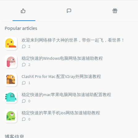
P
L
R
o
a
a
Popular articles
p
t
n
u
e
d
欢迎来到网络梯子大神的世界，带你一起飞，看世界！
l
s
o
评
2
a
t
m
论
r
c
a
数：
稳定快速的Windows电脑网络加速辅助教程
a
o
r
评
2
r
m
t
论
t
m
i
数：
ClashX Pro for Mac 配置V2ray外网加速教程
i
e
c
评
1
c
n
l
论
l
数：
t
e
稳定快速的mac苹果电脑网络加速辅助配置教程
e
s
s
评
0
s
论
数：
稳定快速的苹果手机ios网络加速辅助教程
评
0
论
数：
博客信息