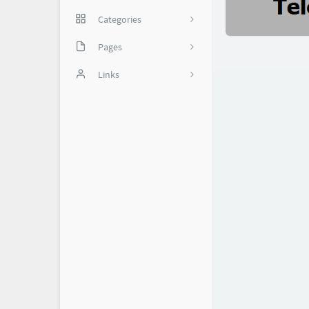
Categories
网络技巧
Pages
35
实用软件
备份页
Links
我是谁？
怼世界-舔狗日记
1
关于我