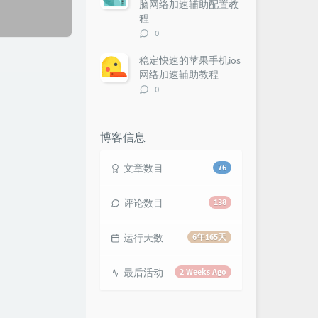
脑网络加速辅助配置教
程
评
0
论
数：
稳定快速的苹果手机ios
网络加速辅助教程
评
0
论
数：
博客信息
文章数目
76
评论数目
138
运行天数
6年165天
最后活动
2 Weeks Ago