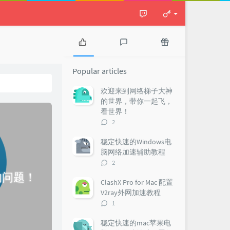
P
L
R
o
a
a
Popular articles
p
t
n
u
e
d
欢迎来到网络梯子大神
l
s
o
的世界，带你一起飞，
a
t
m
看世界！
r
c
a
评
2
a
o
r
论
r
m
t
数：
稳定快速的Windows电
t
m
i
脑网络加速辅助教程
i
e
c
评
2
c
n
l
论
的问题！
l
t
e
数：
ClashX Pro for Mac 配置
e
s
s
V2ray外网加速教程
s
评
1
论
数：
稳定快速的mac苹果电