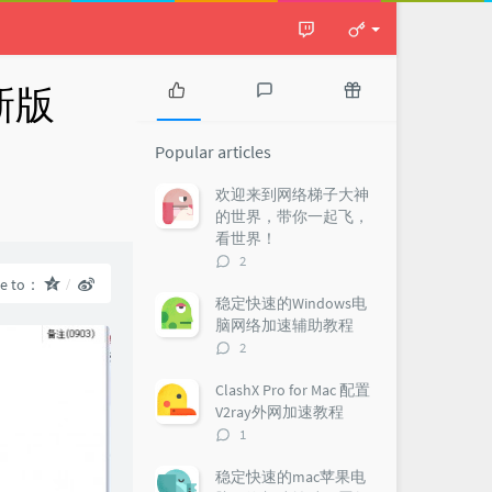
新版
P
L
R
o
a
a
Popular articles
p
t
n
u
e
d
欢迎来到网络梯子大神
l
s
o
s：
的世界，带你一起飞，
a
t
m
看世界！
r
c
a
评
2
a
o
r
论
re to：
r
m
t
数：
稳定快速的Windows电
t
m
i
脑网络加速辅助教程
i
e
c
评
2
c
n
l
论
l
t
e
数：
ClashX Pro for Mac 配置
e
s
s
V2ray外网加速教程
s
评
1
论
数：
稳定快速的mac苹果电