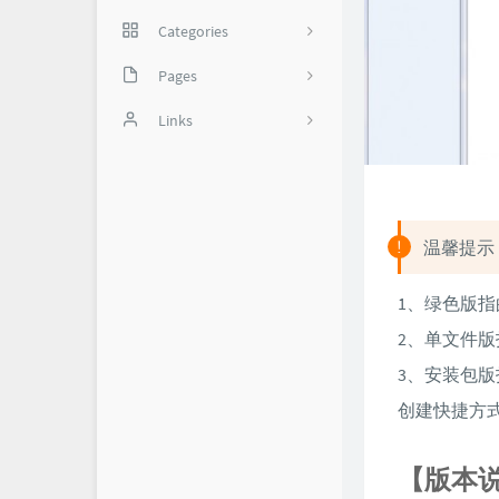
Categories
网络技巧
Pages
35
实用软件
备份页
Links
我是谁？
怼世界-舔狗日记
1
关于我
温馨提示
1、绿色版
2、单文件版
3、安装包
创建快捷方
【版本