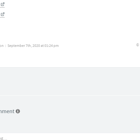
©
ion：September 7th, 2020 at 01:24 pm
omment