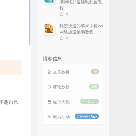
脑网络加速辅助配置教
程
评
0
论
数：
稳定快速的苹果手机ios
网络加速辅助教程
评
0
论
数：
博客信息
文章数目
76
评论数目
138
不想自己
运行天数
6年165天
最后活动
2 Weeks Ago