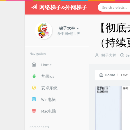
网络梯子&外网梯子
【彻底
梯子大神
爱中国●怼世界
（持续
Navigation
Author：
发
梯子大神
Se
布
Home
时
间
Home
Text
苹果ios
安卓系统
Win电脑
Mac电脑
Components