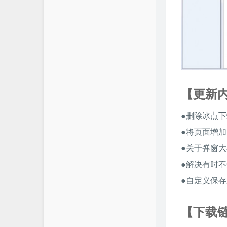
【更新
●删除冰点下
●将页面增
●关于弹窗
●解决有时
●自定义保
【下载