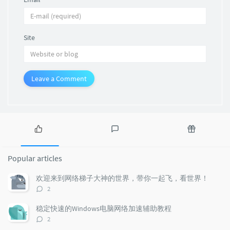
Site
Leave a Comment
P
L
R
o
a
a
Popular articles
p
t
n
u
e
d
欢迎来到网络梯子大神的世界，带你一起飞，看世界！
l
s
o
评
2
a
t
m
论
r
c
a
数：
稳定快速的Windows电脑网络加速辅助教程
a
o
r
评
2
r
m
t
论