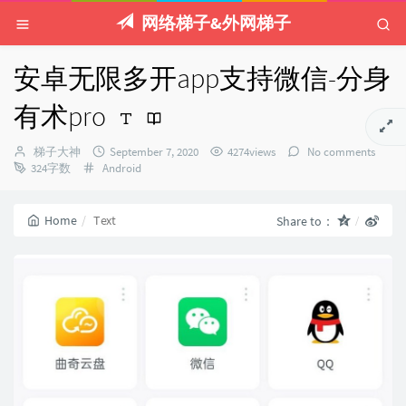
网络梯子&外网梯子
安卓无限多开app支持微信-分身
有术pro
Author：
发
梯子大神
September 7, 2020
4274views
No comments
Categories：
布
324字数
Android
时
间：
Home
Text
Share to：