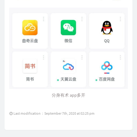
分身有术 app多开
Last modification：September 7th, 2020 at 02:25 pm