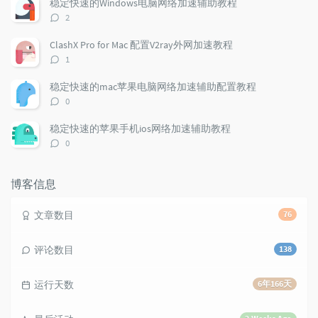
稳定快速的Windows电脑网络加速辅助教程
a
o
r
评
2
r
m
t
论
t
m
i
数：
ClashX Pro for Mac 配置V2ray外网加速教程
i
e
c
评
1
c
n
l
论
l
数：
t
e
稳定快速的mac苹果电脑网络加速辅助配置教程
e
s
s
评
0
s
论
数：
稳定快速的苹果手机ios网络加速辅助教程
评
0
论
数：
博客信息
文章数目
76
评论数目
138
运行天数
6年166天