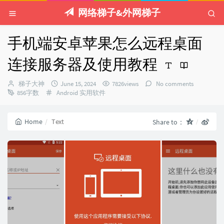
网络梯子&外网梯子
手机端安卓苹果怎么远程桌面
连接服务器及使用教程
Author：
发
梯子大神
June 15, 2024
7826views
No comments
Categories：
布
856字数
Android
实用软件
时
间：
Home
Text
Share to：