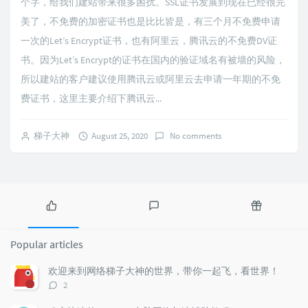
个字，给我们建站带来很多困扰。SSL证书发展到现在已经很完
美了，不免费的加密证书也是比比皆是，有三个月不免费申请
一次的Let’s Encrypt证书，也有阿里云，腾讯云的不免费DV证
书。因为Let’s Encrypt的证书在国内的验证域名有被墙的风险，
所以建站的客户建议使用腾讯云或阿里云去申请一年期的不免
费证书，这里主要介绍下腾讯云...
梯子大神
August 25, 2020
No comments
P
L
R
o
a
a
Popular articles
p
t
n
u
e
d
欢迎来到网络梯子大神的世界，带你一起飞，看世界！
l
s
o
评
2
a
t
m
论
r
c
a
数：