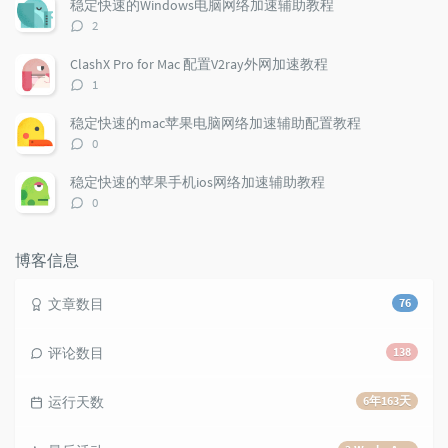
稳定快速的Windows电脑网络加速辅助教程
a
o
r
评
2
r
m
t
论
t
m
i
数：
ClashX Pro for Mac 配置V2ray外网加速教程
i
e
c
评
1
c
n
l
论
l
数：
t
e
稳定快速的mac苹果电脑网络加速辅助配置教程
e
s
s
评
0
s
论
数：
稳定快速的苹果手机ios网络加速辅助教程
评
0
论
数：
博客信息
文章数目
76
评论数目
138
运行天数
6年163天