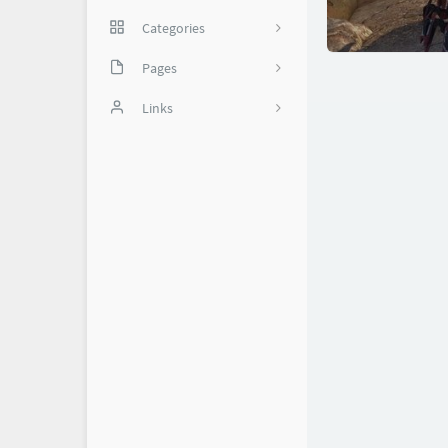
Categories
网络技巧
Pages
35
实用软件
备份页
Links
我是谁？
怼世界-舔狗日记
1
关于我