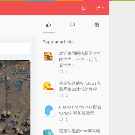
P
L
R
o
a
a
Popular articles
p
t
n
u
e
d
欢迎来到网络梯子大神
l
s
o
的世界，带你一起飞，
a
t
m
看世界！
r
c
a
评
2
a
o
r
论
r
m
t
数：
稳定快速的Windows电
t
m
i
脑网络加速辅助教程
i
e
c
评
2
c
n
l
论
l
t
e
数：
ClashX Pro for Mac 配置
e
s
s
V2ray外网加速教程
s
评
1
论
数：
稳定快速的mac苹果电