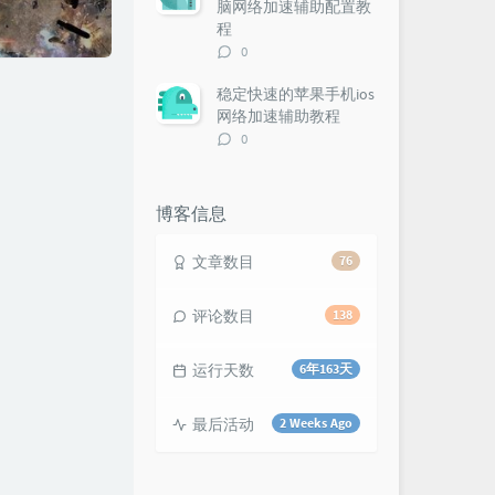
脑网络加速辅助配置教
程
评
0
论
数：
稳定快速的苹果手机ios
网络加速辅助教程
评
0
论
数：
博客信息
文章数目
76
评论数目
138
运行天数
6年163天
最后活动
2 Weeks Ago