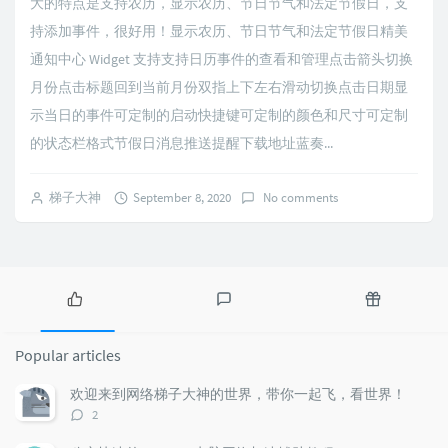
大的特点是支持农历，显示农历、节日节气和法定节假日，支
持添加事件，很好用！显示农历、节日节气和法定节假日精美
通知中心 Widget 支持支持日历事件的查看和管理点击箭头切换
月份点击标题回到当前月份双指上下左右滑动切换点击日期显
示当日的事件可定制的启动快捷键可定制的颜色和尺寸可定制
的状态栏格式节假日消息推送提醒下载地址蓝奏...
梯子大神
September 8, 2020
No comments
P
L
R
o
a
a
Popular articles
p
t
n
u
e
d
欢迎来到网络梯子大神的世界，带你一起飞，看世界！
l
s
o
评
2
a
t
m
论
r
c
a
数：