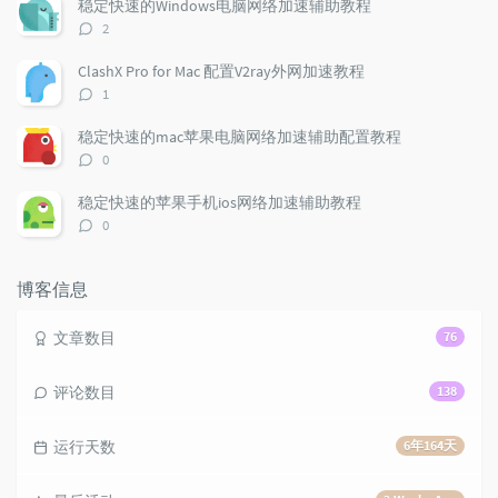
稳定快速的Windows电脑网络加速辅助教程
a
o
r
评
2
r
m
t
论
t
m
i
数：
ClashX Pro for Mac 配置V2ray外网加速教程
i
e
c
评
1
c
n
l
论
l
数：
t
e
稳定快速的mac苹果电脑网络加速辅助配置教程
e
s
s
评
0
s
论
数：
稳定快速的苹果手机ios网络加速辅助教程
评
0
论
数：
博客信息
文章数目
76
评论数目
138
运行天数
6年164天