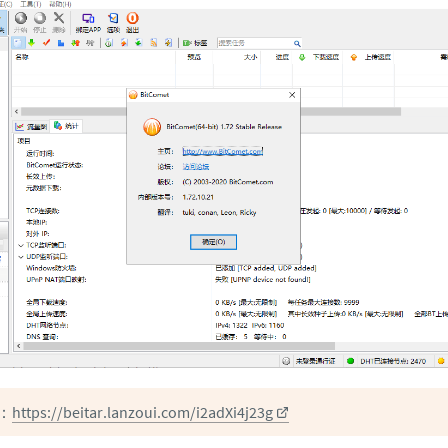
：
https://beitar.lanzoui.com/i2adXi4j23g