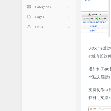
Categories
网络技巧
Pages
35
实用软件
备份页
Links
我是谁？
怼世界-舔狗日记
1
关于我
BitCome
et独有长效
增加种子存活率。
et(磁力链接
支持制作BT
映射，支持