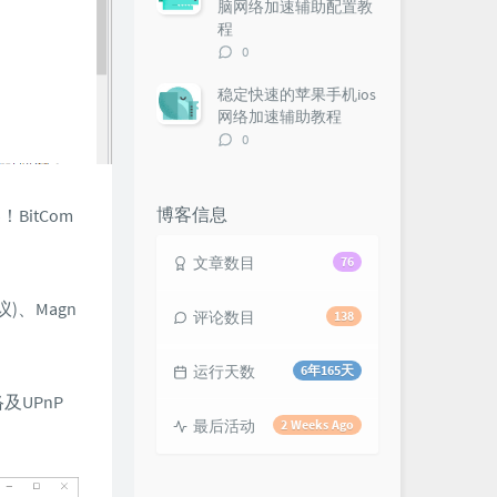
脑网络加速辅助配置教
程
评
0
论
数：
稳定快速的苹果手机ios
网络加速辅助教程
评
0
论
数：
博客信息
BitCom
文章数目
76
议)、Magn
评论数目
138
运行天数
6年165天
UPnP
最后活动
2 Weeks Ago