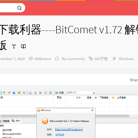
载利器----BitComet v1.72
版
Categories
vember 7, 2020
4496views
No comments
414字数
Windows
：
Sha