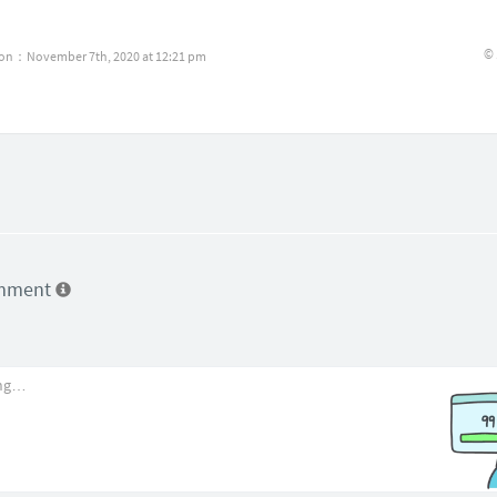
©
ion：November 7th, 2020 at 12:21 pm
omment