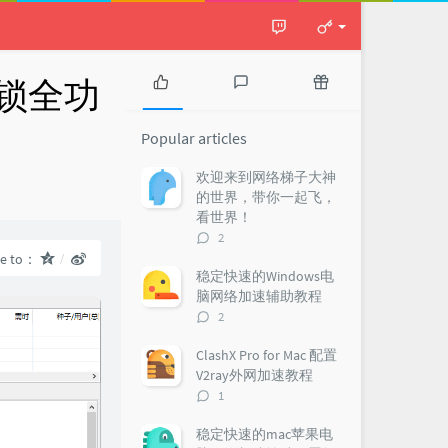
 解锁全功
P
L
R
o
a
a
Popular articles
p
t
n
u
e
d
欢迎来到网络梯子大神
l
s
o
：
的世界，带你一起飞，
a
t
m
看世界！
r
c
a
评
2
a
o
r
论
re to：
r
m
t
数：
稳定快速的Windows电
t
m
i
脑网络加速辅助教程
i
e
c
评
2
c
n
l
论
l
t
e
数：
ClashX Pro for Mac 配置
e
s
s
V2ray外网加速教程
s
评
1
论
数：
稳定快速的mac苹果电