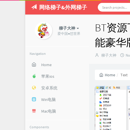
网络梯子&外网梯子
BT资源下
梯子大神
爱中国●怼世界
能豪华
Navigation
Author：
发
梯子大神
No
布
Home
时
间
Home
Text
苹果ios
安卓系统
Win电脑
Mac电脑
Components